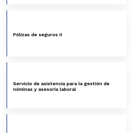
PÓLIZAS DE SEGUROS II
Pólizas de seguros II
VER MÁS
SERVICIO DE ASISTENCIA PARA LA
GESTIÓN DE NÓMINAS Y ASESORÍA
Servicio de asistencia para la gestión de
LABORAL
nóminas y asesoría laboral
VER MÁS
SUMINISTRO EN RÉGIMEN DE
ARRENDAMIENTO (RENTING) DE EQUIPOS