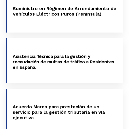
ARRENDAMIENTO DE VEHÍCULOS
Suministro en Régimen de Arrendamiento de
ELÉCTRICOS PUROS (PENÍNSULA)
Vehículos Eléctricos Puros (Península)
VER MÁS
ASISTENCIA TÉCNICA PARA LA GESTIÓN Y
RECAUDACIÓN DE MULTAS DE TRÁFICO A
Asistencia Técnica para la gestión y
RESIDENTES EN ESPAÑA.
recaudación de multas de tráfico a Residentes
en España.
VER MÁS
ACUERDO MARCO PARA PRESTACIÓN DE
UN SERVICIO PARA LA GESTIÓN
Acuerdo Marco para prestación de un
TRIBUTARIA EN VÍA EJECUTIVA
servicio para la gestión tributaria en vía
ejecutiva
VER MÁS