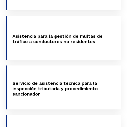
ASISTENCIA PARA LA GESTIÓN DE MULTAS
DE TRÁFICO A CONDUCTORES NO
Asistencia para la gestión de multas de
RESIDENTES
tráfico a conductores no residentes
VER MÁS
SERVICIO DE ASISTENCIA TÉCNICA PARA LA
INSPECCIÓN TRIBUTARIA Y
Servicio de asistencia técnica para la
PROCEDIMIENTO SANCIONADOR
inspección tributaria y procedimiento
sancionador
VER MÁS
SUMINISTRO EN RÉGIMEN DE