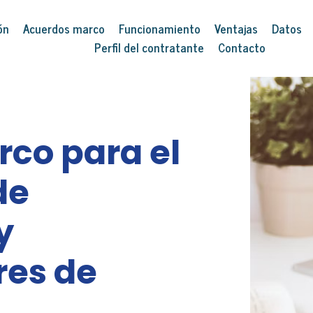
ón
Acuerdos marco
Funcionamiento
Ventajas
Datos
Perfil del contratante
Contacto
co para el
de
y
res de