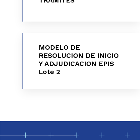
TRAMITES
VER MÁS
MODELO DE
MODELO DE RESOLUCION DE
RESOLUCION DE INICIO
INICIO Y ADJUDICACION EPIS
Y ADJUDICACION EPIS
Lote 2
Lote 2
VER MÁS