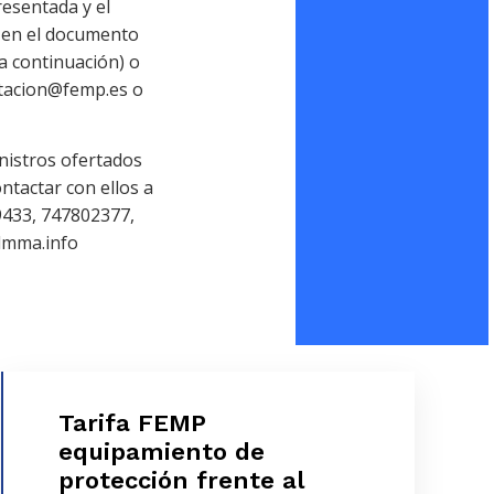
esentada y el
, en el documento
 a continuación) o
atacion@femp.es o
nistros ofertados
ntactar con ellos a
433, 747802377,
lmma.info
Tarifa FEMP
Tarifa FEMP equipamiento de
equipamiento de
protección frente al Covid-19.
protección frente al
Valmma