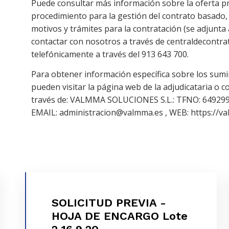
Puede consultar más información sobre la oferta pr
procedimiento para la gestión del contrato basado
motivos y trámites para la contratación (se adjunta
contactar con nosotros a través de centraldecontr
telefónicamente a través del 913 643 700.
Para obtener información específica sobre los sumi
pueden visitar la página web de la adjudicataria o co
través de: VALMMA SOLUCIONES S.L.: TFNO: 649299
EMAIL: administracion@valmma.es , WEB: https://va
SOLICITUD PREVIA -
SOLICITUD PREVIA - HOJA DE
HOJA DE ENCARGO Lote
ENCARGO Lote 2 16.9.20